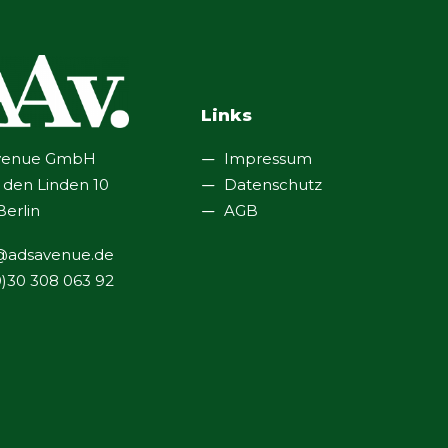
Links
venue GmbH
Impressum
 den Linden 10
Datenschutz
Berlin
AGB
@adsavenue.de
0)30 308 063 92