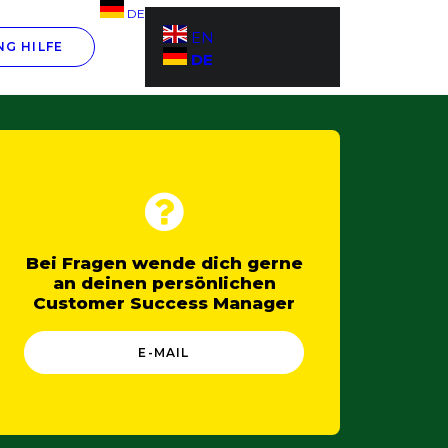
DE
EN
G HILFE
DE
Bei Fragen wende dich gerne
an deinen persönlichen
Customer Success Manager
E-MAIL