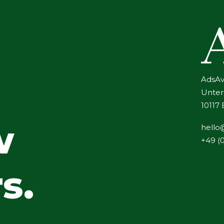
AdsA
Unter
10117 
w
hello
+49 (
s.